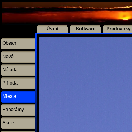
Úvod
Software
Prednášky
Obsah
Nové
Nálada
Príroda
Miesta
Panorámy
Akcie