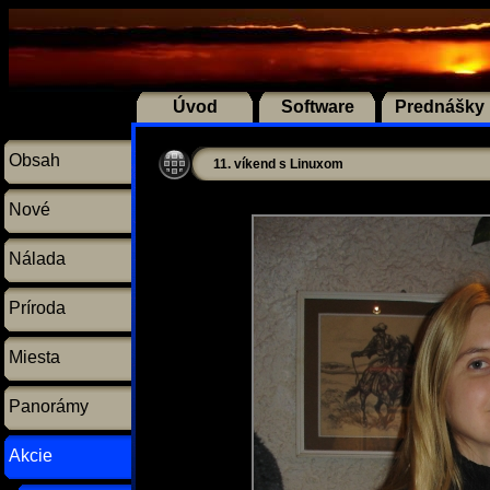
Úvod
Software
Prednášky
Obsah
11. víkend s Linuxom
Nové
Nálada
Príroda
Miesta
Panorámy
Akcie