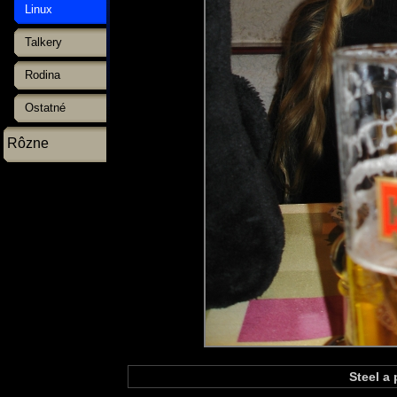
Linux
Talkery
Rodina
Ostatné
Rôzne
Steel a 