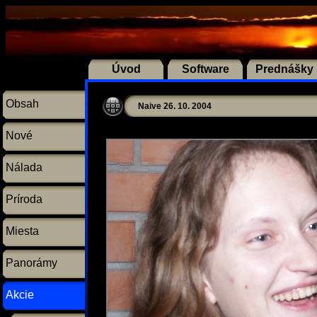
Úvod
Software
Prednášky
Obsah
Naive 26. 10. 2004
Nové
Nálada
Príroda
Miesta
Panorámy
Akcie