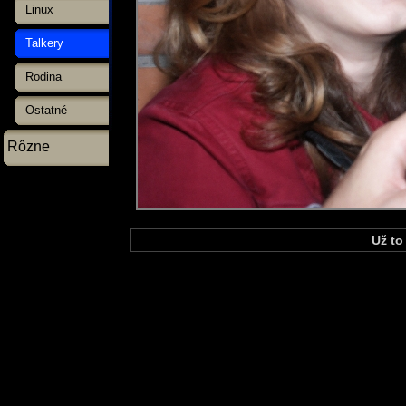
Linux
Talkery
Rodina
Ostatné
Rôzne
Už to 