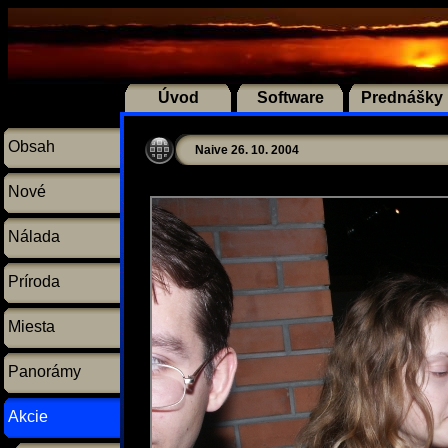
Úvod
Software
Prednášky
Obsah
Naive 26. 10. 2004
Nové
Nálada
Príroda
Miesta
Panorámy
Akcie