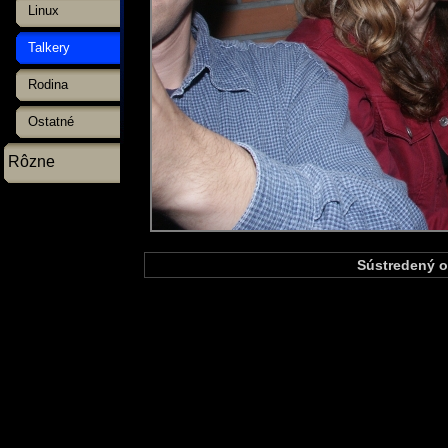
Linux
Talkery
Rodina
Ostatné
Rôzne
Sústredený o