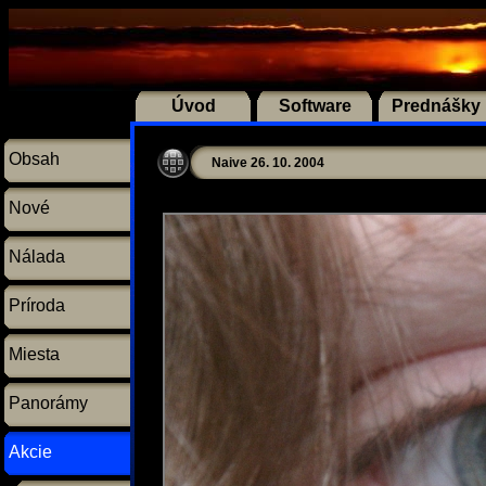
Úvod
Software
Prednášky
Obsah
Naive 26. 10. 2004
Nové
Nálada
Príroda
Miesta
Panorámy
Akcie