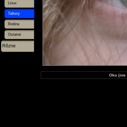
Linux
Talkery
Rodina
Ostatné
Rôzne
Oko (nie