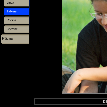
Linux
Talkery
Rodina
Ostatné
Rôzne
DS