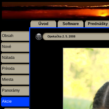
Úvod
Software
Prednášky
Obsah
Opekačka 2. 5. 2008
Nové
Nálada
Príroda
Miesta
Panorámy
Akcie