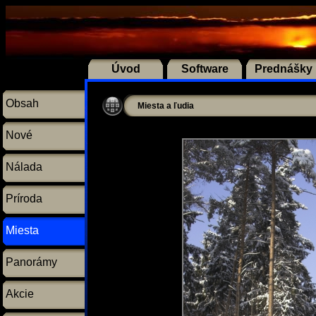
Úvod
Software
Prednášky
Obsah
Miesta a ľudia
Nové
Nálada
Príroda
Miesta
Panorámy
Akcie