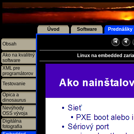
Úvod
Software
Prednášky
Obsah
Ako na kvalitný
Linux na embedded zari
software
XML pre
programátorov
Testovanie
Opica a
dinosaurus
Nevýhody
OSS vývoja
Digitálna
fotografia